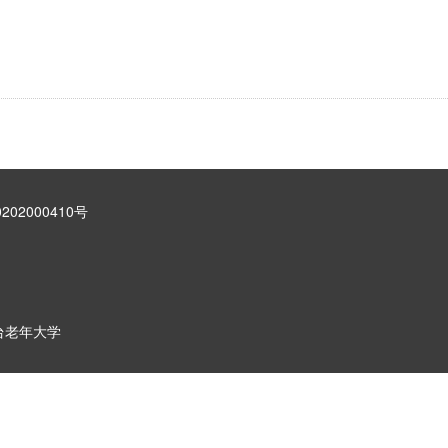
202000410号
）
烟台老年大学